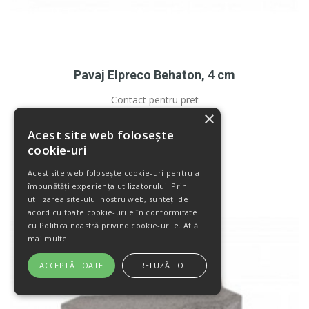
Pavaj Elpreco Behaton, 4 cm
Contact pentru pret
×
Detalii produs
Acest site web folosește
cookie-uri
Acest site web folosește cookie-uri pentru a
îmbunătăți experiența utilizatorului. Prin
utilizarea site-ului nostru web, sunteți de
acord cu toate cookie-urile în conformitate
cu Politica noastră privind cookie-urile.
Află
mai multe
ACCEPTĂ TOATE
REFUZĂ TOT