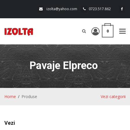
izolta@yahoo.com
0723.517.862
0
Tog
navi
Pavaje Elpreco
Home
Produse
Vezi categorii
Vezi