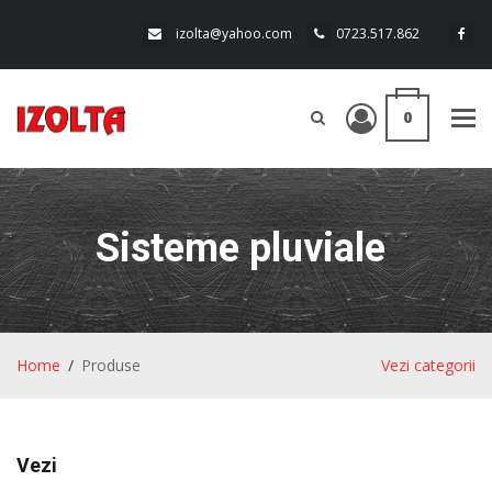
izolta@yahoo.com
0723.517.862
0
Tog
navi
Sisteme pluviale
Home
Produse
Vezi categorii
Vezi