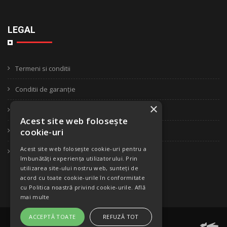
LEGAL
Termeni si conditii
Conditii de garanție
×
Confidentialitate
Acest site web folosește
Politica de retur
cookie-uri
Acest site web folosește cookie-uri pentru a
ANPC
îmbunătăți experiența utilizatorului. Prin
utilizarea site-ului nostru web, sunteți de
acord cu toate cookie-urile în conformitate
cu Politica noastră privind cookie-urile.
Află
mai multe
ACCEPTĂ TOATE
REFUZĂ TOT