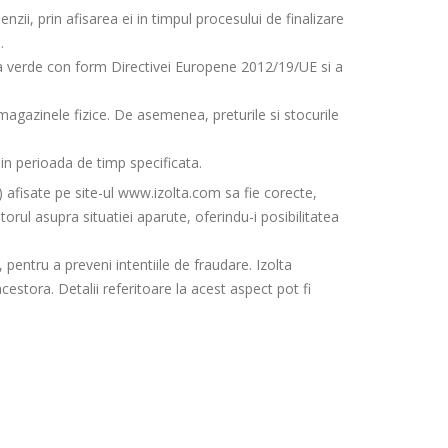
zii, prin afisarea ei in timpul procesului de finalizare
.
axa verde con form Directivei Europene 2012/19/UE si a
 magazinele fizice. De asemenea, preturile si stocurile
u in perioada de timp specificata.
e) afisate pe site-ul www.izolta.com sa fie corecte,
rul asupra situatiei aparute, oferindu-i posibilitatea
, pentru a preveni intentiile de fraudare. Izolta
cestora. Detalii referitoare la acest aspect pot fi