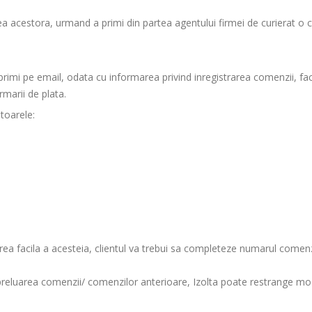
 acestora, urmand a primi din partea agentului firmei de curierat o c
r primi pe email, odata cu informarea privind inregistrarea comenzii, 
marii de plata.
toarele:
area facila a acesteia, clientul va trebui sa completeze numarul comenzi
t preluarea comenzii/ comenzilor anterioare, Izolta poate restrange mod