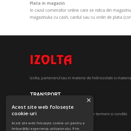
Plata in magazin
In cazul comenzilor online care se ridica din magazinu
magazinului cu cash, cardul sau cu ordin de plata (com
Izolta, partenerul tau in materie de hidroizolatii si materia
TRANSPORT
×
Acest site web folosește
cookie-uri
Costul transportului este supus unor termeni si conditii.
Acest site web folosește cookie-uri pentru a
îmbunătăți experiența utilizatorului. Prin