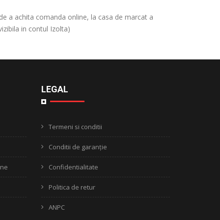
ea de a achita comanda online, la casa de marcat a
ibila in contul Izolta)
LEGAL
Termeni si conditii
Conditii de garanție
ine
Confidentialitate
Politica de retur
ANPC