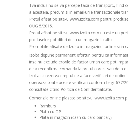
Tva inclus nu se va percepe taxa de transport., fiind c
a acesteia, precum si in email-urile tranzactionale tra
Pretul afisat pe site-u www.izolta.com pentru produse
OUG 5/2015.
Pretul afisat pe site-u www.izolta.com nu este un pret 
produselor pot diferi de la un magazin la altul.
Promotiile afisate de Izolta in magazinul online si in c
Izolta depune permanent eforturi pentru ca informatiile
insa nu exclude erorile de factor uman care pot impact
de a reconfirma comanda la pretul corect sau de a o 
Izolta isi rezerva dreptul de a face verificari de ordinu
opereaza toate aceste verificari conform Legii 677/2001
consultate citind Politica de Confidentialitate.
Comenzile online plasate pe site-ul www.izolta.com pot
Ramburs
Plata cu OP
Plata in magazin (cash cu card bancar,)