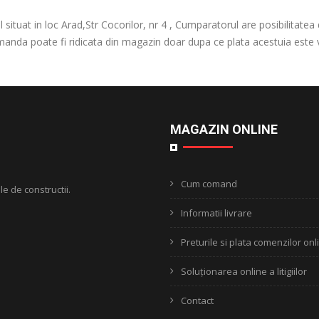
l situat in loc Arad,Str Cocorilor, nr 4 , Cumparatorul are posibilitat
anda poate fi ridicata din magazin doar dupa ce plata acestuia este viz
MAGAZIN ONLINE
Cum comand
le de constructii.
Informatii livrare
Preturile si plata comenzilor onl
Soluționarea online a litigiilor
Contact