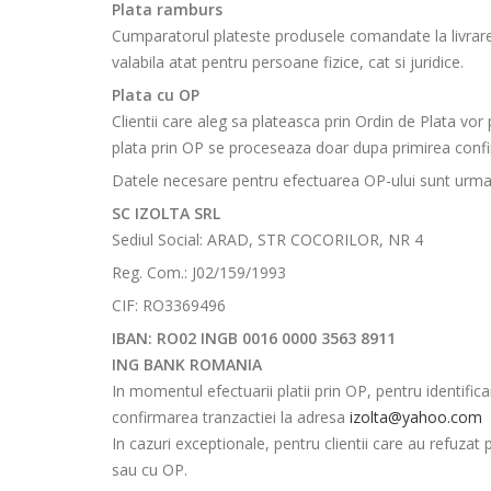
Plata ramburs
Cumparatorul plateste produsele comandate la livrarea
valabila atat pentru persoane fizice, cat si juridice.
Plata cu OP
Clientii care aleg sa plateasca prin Ordin de Plata vo
plata prin OP se proceseaza doar dupa primirea confir
Datele necesare pentru efectuarea OP-ului sunt urma
SC IZOLTA SRL
Sediul Social: ARAD, STR COCORILOR, NR 4
Reg. Com.: J02/159/1993
CIF: RO3369496
IBAN: RO02 INGB 0016 0000 3563 8911
ING BANK ROMANIA
In momentul efectuarii platii prin OP, pentru identific
confirmarea tranzactiei la adresa
izolta@yahoo.com
In cazuri exceptionale, pentru clientii care au refuza
sau cu OP.