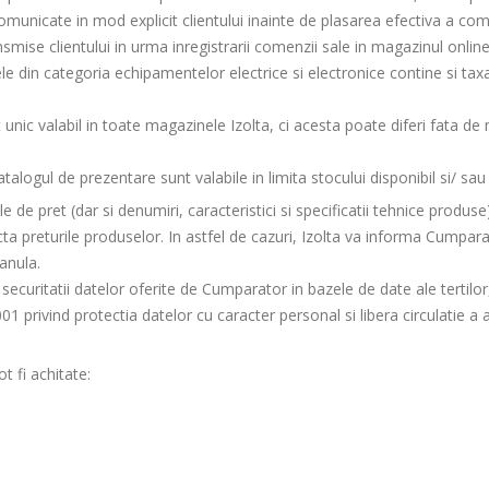
omunicate in mod explicit clientului inainte de plasarea efectiva a comen
nsmise clientului in urma inregistrarii comenzii sale in magazinul online
le din categoria echipamentelor electrice si electronice contine si t
unic valabil in toate magazinele Izolta, ci acesta poate diferi fata de
atalogul de prezentare sunt valabile in limita stocului disponibil si/ sa
 de pret (dar si denumiri, caracteristici si specificatii tehnice produs
a preturile produselor. In astfel de cazuri, Izolta va informa Cumparato
anula.
l securitatii datelor oferite de Cumparator in bazele de date ale tertilor
 privind protectia datelor cu caracter personal si libera circulatie a a
 fi achitate: