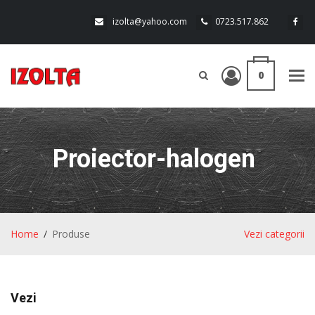
izolta@yahoo.com
0723.517.862
0
Tog
navi
Proiector-halogen
Home
Produse
Vezi categorii
Vezi