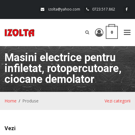
izolta@yahoo.com
0723.517.862
0
Tog
navi
Masini electrice pentru
infiletat, rotopercutoare,
ciocane demolator
Home
Produse
Vezi categorii
Vezi