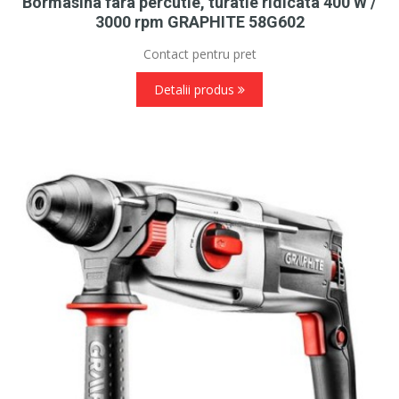
Bormasina fara percutie, turatie ridicata 400 W /
3000 rpm GRAPHITE 58G602
Contact pentru pret
Detalii produs