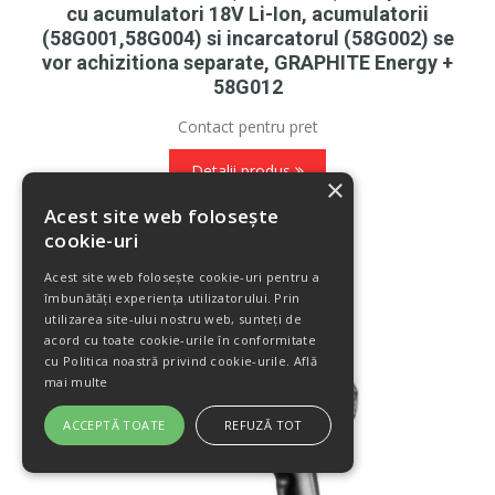
cu acumulatori 18V Li-Ion, acumulatorii
(58G001,58G004) si incarcatorul (58G002) se
vor achizitiona separate, GRAPHITE Energy +
58G012
Contact pentru pret
Detalii produs
×
Acest site web folosește
cookie-uri
Acest site web folosește cookie-uri pentru a
îmbunătăți experiența utilizatorului. Prin
utilizarea site-ului nostru web, sunteți de
acord cu toate cookie-urile în conformitate
cu Politica noastră privind cookie-urile.
Află
mai multe
ACCEPTĂ TOATE
REFUZĂ TOT