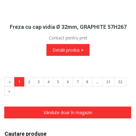
Freza cu cap vidia Ø 32mm, GRAPHITE 57H267
Contact pentru pret
Detalii produs
«
1
2
3
4
5
6
7
8
...
21
22
»
Vândute doar în magazin
Cautare produse