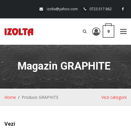
izolta@yahoo.com
0723.517.862
0
Tog
navi
Magazin GRAPHITE
Home
Produse GRAPHITE
Vezi categorii
Vezi