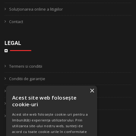
Soluționarea online a litigiilor
Contact
LEGAL
Termeni si conditii
Conditii de garanție
×
Confidentialitate
Acest site web folosește
Politica de retur
cookie-uri
Acest site web folosește cookie-uri pentru a
ANPC
îmbunătăți experiența utilizatorului. Prin
utilizarea site-ului nostru web, sunteți de
acord cu toate cookie-urile în conformitate