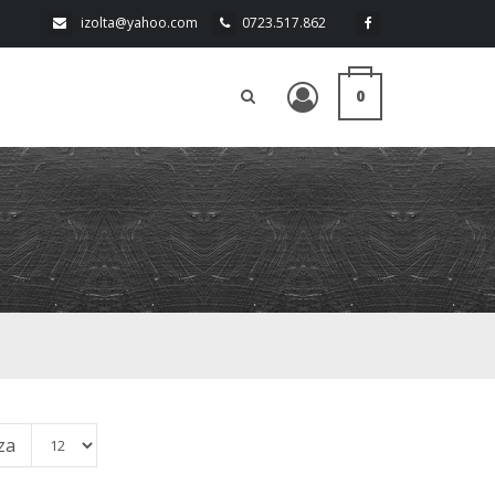
izolta@yahoo.com
0723.517.862
0
za