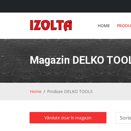
HOME
PRODU
Magazin DELKO TOO
Home
Produse DELKO TOOLS
Sort
Vândute doar în magazin