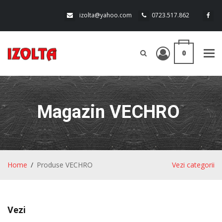
izolta@yahoo.com
0723.517.862
0
Tog
navi
Magazin VECHRO
Home
Produse VECHRO
Vezi categorii
Vezi