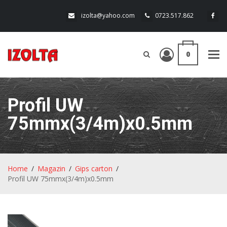
izolta@yahoo.com
0723.517.862
0
Tog
navi
Profil UW
75mmx(3/4m)x0.5mm
Home
Magazin
Gips carton
Profil UW 75mmx(3/4m)x0.5mm