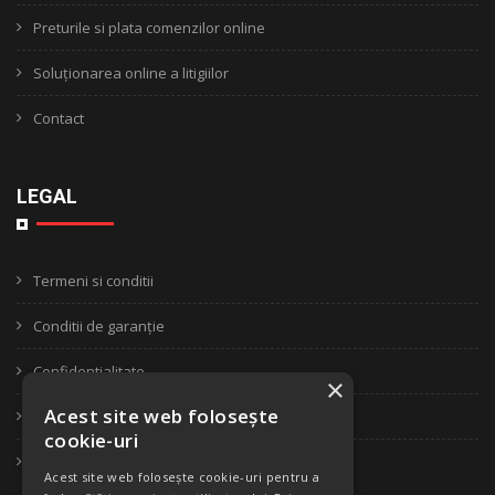
Preturile si plata comenzilor online
Soluționarea online a litigiilor
Contact
LEGAL
Termeni si conditii
Conditii de garanție
Confidentialitate
×
Acest site web folosește
Politica de retur
cookie-uri
ANPC
Acest site web folosește cookie-uri pentru a