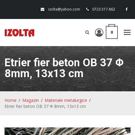
izolta@yahoo.com
0723.517.862
0
Tog
navi
Etrier fier beton OB 37 Φ
8mm, 13x13 cm
Home
Magazin
Materiale metalurgice
Etrier fier beton OB 37 Φ 8mm, 13x13 cm