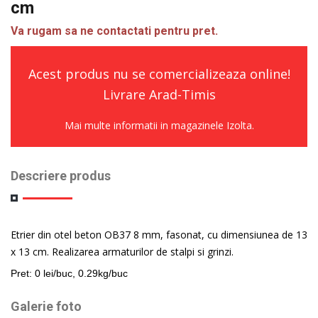
cm
Va rugam sa ne contactati pentru pret.
Acest produs nu se comercializeaza online!
Livrare Arad-Timis
Mai multe informatii in magazinele Izolta.
Descriere produs
Etrier din otel beton OB37 8 mm, fasonat, cu dimensiunea de 13
x 13 cm.
R
ealizarea armaturilor de stalpi si grinzi
.
Pret: 0 lei/buc, 0.29kg/buc
Galerie foto