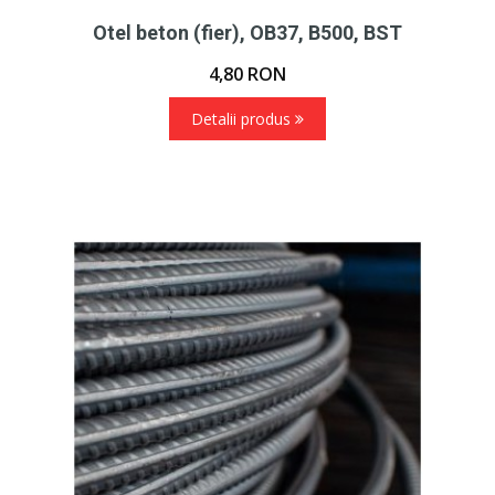
Otel beton (fier), OB37, B500, BST
4,80
RON
Detalii produs