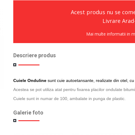
Acest produs nu se comer
Livrare Arad
Mai multe informatii in m
Descriere produs
Cuiele Onduline
sunt cuie autoetansante, realizate din otel, 
Acestea se pot utiliza atat pentru fixarea placilor ondulate bitumi
Cuiele sunt in numar de 100, ambalate in punga de plastic.
Galerie foto