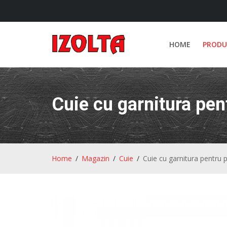
HOME
PRODU
Cuie cu garnitura pen
Home
Magazin
Cuie
Cuie cu garnitura pentru 