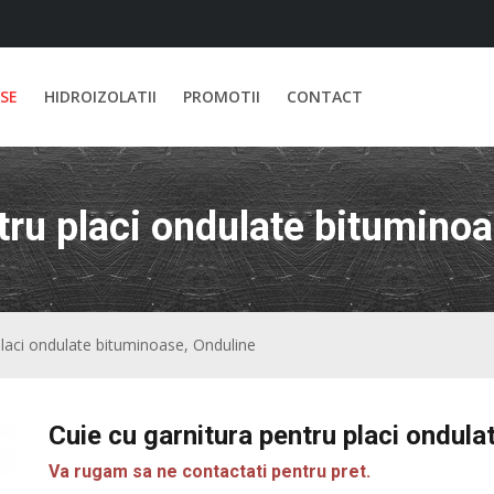
SE
HIDROIZOLATII
PROMOTII
CONTACT
tru placi ondulate bitumino
placi ondulate bituminoase, Onduline
Cuie cu garnitura pentru placi ondula
Va rugam sa ne contactati pentru pret.