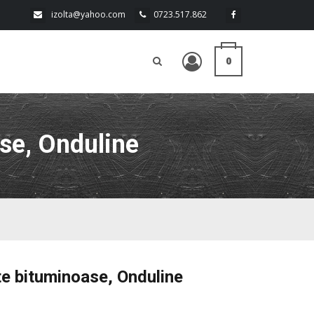
izolta@yahoo.com
0723.517.862
0
ase, Onduline
te bituminoase, Onduline